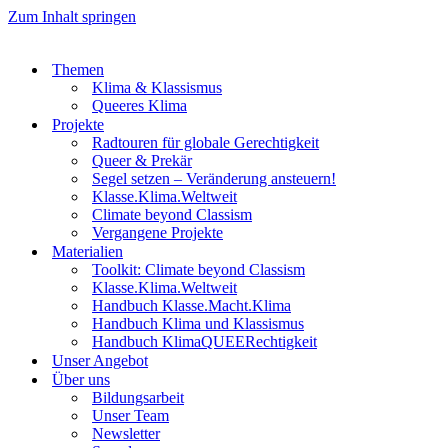
Zum Inhalt springen
Themen
Klima & Klassismus
Queeres Klima
Projekte
Radtouren für globale Gerechtigkeit
Queer & Prekär
Segel setzen – Veränderung ansteuern!
Klasse.Klima.Weltweit
Climate beyond Classism
Vergangene Projekte
Materialien
Toolkit: Climate beyond Classism
Klasse.Klima.Weltweit
Handbuch Klasse.Macht.Klima
Handbuch Klima und Klassismus
Handbuch KlimaQUEERechtigkeit
Unser Angebot
Über uns
Bildungsarbeit
Unser Team
Newsletter