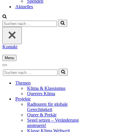
Spenden
Aktuelles
Suchen
nach …
Kontakt
Menu
Navigationsmenü
Navigationsmenü
Suchen
nach …
Themen
Klima & Klassismus
Queeres Klima
Projekte
Radtouren für globale
Gerechtigkeit
Queer & Prekär
Segel setzen – Veränderung
ansteuern!
Klasse.Klima.Weltweit