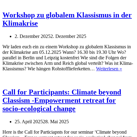
glo
Kla
und
Workshop zu globalem Klassismus in der
rass
Klimakrise
Kap
2. Dezember 2025
2. Dezember 2025
Wir laden euch ein zu einem Workshop zu globalem Klassismus in
der Klimakrise am 05.12.2025 Wann? 16.30 bis 19.30 Uhr Wo?
parallel in Berlin und Leipzig kostenfrei Wie sind die Folgen der
Klimakrise zwischen Arm und Reich global verteilt? Was ist Klima-
Worksh
Klassismus? Wie hängen Rohstofflieferketten…
Weiterlesen »
zu
global
Klassis
in
Call for Participants: Climate beyond
der
Classism -Empowerment retreat for
Klimakr
socio-ecological change
25. April 2025
28. Mai 2025
Here is the Call for Particiapnts for our seminar ‘Climate beyond