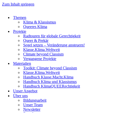
Zum Inhalt springen
Themen
Klima & Klassismus
Queeres Klima
Projekte
Radtouren für globale Gerechtigkeit
Queer & Prekär
Segel setzen – Veränderung ansteuern!
Klasse.Klima.Weltweit
Climate beyond Classism
Vergangene Projekte
Materialien
Toolkit: Climate beyond Classism
Klasse.Klima.Weltweit
Handbuch Klasse.Macht.Klima
Handbuch Klima und Klassismus
Handbuch KlimaQUEERechtigkeit
Unser Angebot
Über uns
Bildungsarbeit
Unser Team
Newsletter