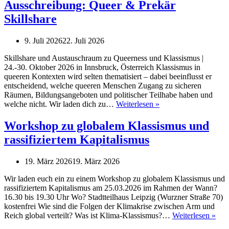
Ausschreibung: Queer & Prekär
Skillshare
9. Juli 2026
22. Juli 2026
Skillshare und Austauschraum zu Queerness und Klassismus |
24.-30. Oktober 2026 in Innsbruck, Österreich Klassismus in
queeren Kontexten wird selten thematisiert – dabei beeinflusst er
entscheidend, welche queeren Menschen Zugang zu sicheren
Räumen, Bildungsangeboten und politischer Teilhabe haben und
Ausschreibung:
welche nicht. Wir laden dich zu…
Weiterlesen »
Queer
&
Workshop zu globalem Klassismus und
Prekär
rassifiziertem Kapitalismus
Skillshare
19. März 2026
19. März 2026
Wir laden euch ein zu einem Workshop zu globalem Klassismus und
rassifiziertem Kapitalismus am 25.03.2026 im Rahmen der Wann?
16.30 bis 19.30 Uhr Wo? Stadtteilhaus Leipzig (Wurzner Straße 70)
kostenfrei Wie sind die Folgen der Klimakrise zwischen Arm und
Wor
Reich global verteilt? Was ist Klima-Klassismus?…
Weiterlesen »
zu