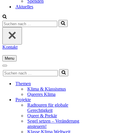
Spenden
Aktuelles
Suchen
nach …
Kontakt
Menu
Navigationsmenü
Navigationsmenü
Suchen
nach …
Themen
Klima & Klassismus
Queeres Klima
Projekte
Radtouren für globale
Gerechtigkeit
Queer & Prekär
Segel setzen – Veränderung
ansteuern!
Klasse.Klima.Weltweit