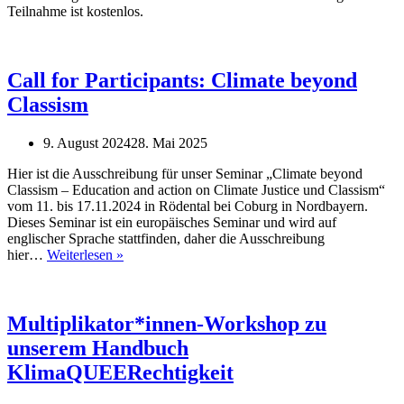
Teilnahme ist kostenlos.
Call for Participants: Climate beyond
Classism
9. August 2024
28. Mai 2025
Hier ist die Ausschreibung für unser Seminar „Climate beyond
Classism – Education and action on Climate Justice und Classism“
vom 11. bis 17.11.2024 in Rödental bei Coburg in Nordbayern.
Dieses Seminar ist ein europäisches Seminar und wird auf
englischer Sprache stattfinden, daher die Ausschreibung
Call
hier…
Weiterlesen »
for
Participants:
Climate
beyond
Multiplikator*innen-Workshop zu
Classism
unserem Handbuch
KlimaQUEERechtigkeit