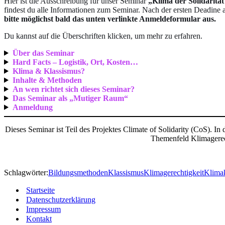
Hier ist die Ausschreibung für unser Seminar
„Klima der Solidaritä
findest du alle Informationen zum Seminar. Nach der ersten Deadine
bitte möglichst bald das unten verlinkte Anmeldeformular aus.
Du kannst auf die Überschriften klicken, um mehr zu erfahren.
Über das Seminar
Hard Facts – Logistik, Ort, Kosten…
Klima & Klassismus?
Inhalte & Methoden
An wen richtet sich dieses Seminar?
Das Seminar als „Mutiger Raum“
Anmeldung
Dieses Seminar ist Teil des Projektes Climate of Solidarity (CoS). 
Themenfeld Klimagerec
Schlagwörter:
Bildungsmethoden
Klassismus
Klimagerechtigkeit
Klimak
Startseite
Datenschutzerklärung
Impressum
Kontakt