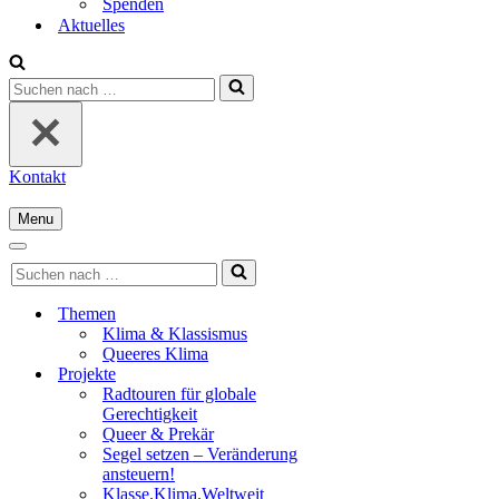
Spenden
Aktuelles
Suchen
nach …
Kontakt
Menu
Navigationsmenü
Navigationsmenü
Suchen
nach …
Themen
Klima & Klassismus
Queeres Klima
Projekte
Radtouren für globale
Gerechtigkeit
Queer & Prekär
Segel setzen – Veränderung
ansteuern!
Klasse.Klima.Weltweit