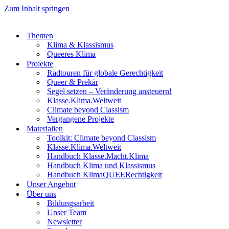
Zum Inhalt springen
Themen
Klima & Klassismus
Queeres Klima
Projekte
Radtouren für globale Gerechtigkeit
Queer & Prekär
Segel setzen – Veränderung ansteuern!
Klasse.Klima.Weltweit
Climate beyond Classism
Vergangene Projekte
Materialien
Toolkit: Climate beyond Classism
Klasse.Klima.Weltweit
Handbuch Klasse.Macht.Klima
Handbuch Klima und Klassismus
Handbuch KlimaQUEERechtigkeit
Unser Angebot
Über uns
Bildungsarbeit
Unser Team
Newsletter