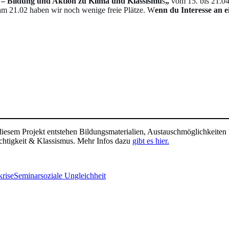
t – Bildung und Aktion zu Klima und Klassismu
s
„
vom 15. bis 21.04
 am 21.02 haben wir noch wenige freie Plätze. W
enn du Interesse an e
In diesem Projekt entstehen Bildungsmaterialien, Austauschmöglichkeit
htigkeit & Klassismus. Mehr Infos dazu
gibt es hier.
rise
Seminar
soziale Ungleichheit