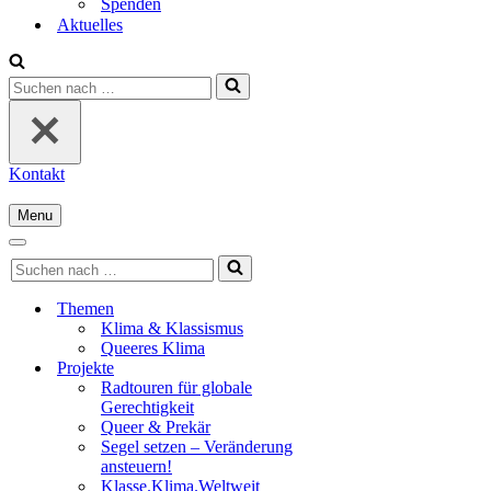
Spenden
Aktuelles
Suchen
nach …
Kontakt
Menu
Navigationsmenü
Navigationsmenü
Suchen
nach …
Themen
Klima & Klassismus
Queeres Klima
Projekte
Radtouren für globale
Gerechtigkeit
Queer & Prekär
Segel setzen – Veränderung
ansteuern!
Klasse.Klima.Weltweit