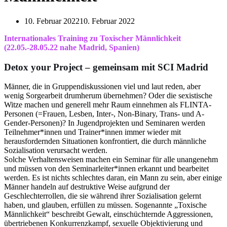
10. Februar 2022
10. Februar 2022
Internationales Training zu Toxischer Männlichkeit
(22.05.-28.05.22 nahe Madrid, Spanien)
Detox your Project – gemeinsam mit SCI Madrid
Männer, die in Gruppendiskussionen viel und laut reden, aber
wenig Sorgearbeit drumherum übernehmen? Oder die sexistische
Witze machen und generell mehr Raum einnehmen als FLINTA-
Personen (=Frauen, Lesben, Inter-, Non-Binary, Trans- und A-
Gender-Personen)? In Jugendprojekten und Seminaren werden
Teilnehmer*innen und Trainer*innen immer wieder mit
herausfordernden Situationen konfrontiert, die durch männliche
Sozialisation verursacht werden.
Solche Verhaltensweisen machen ein Seminar für alle unangenehm
und müssen von den Seminarleiter*innen erkannt und bearbeitet
werden. Es ist nichts schlechtes daran, ein Mann zu sein, aber einige
Männer handeln auf destruktive Weise aufgrund der
Geschlechterrollen, die sie während ihrer Sozialisation gelernt
haben, und glauben, erfüllen zu müssen. Sogenannte „Toxische
Männlichkeit“ beschreibt Gewalt, einschüchternde Aggressionen,
übertriebenen Konkurrenzkampf, sexuelle Objektivierung und