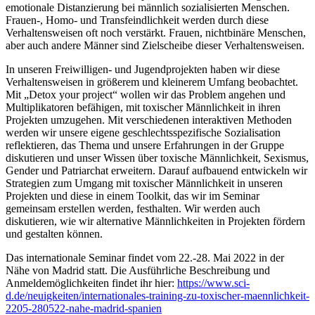
emotionale Distanzierung bei männlich sozialisierten Menschen.
Frauen-, Homo- und Transfeindlichkeit werden durch diese
Verhaltensweisen oft noch verstärkt. Frauen, nichtbinäre Menschen,
aber auch andere Männer sind Zielscheibe dieser Verhaltensweisen.
In unseren Freiwilligen- und Jugendprojekten haben wir diese
Verhaltensweisen in größerem und kleinerem Umfang beobachtet.
Mit „Detox your project“ wollen wir das Problem angehen und
Multiplikatoren befähigen, mit toxischer Männlichkeit in ihren
Projekten umzugehen. Mit verschiedenen interaktiven Methoden
werden wir unsere eigene geschlechtsspezifische Sozialisation
reflektieren, das Thema und unsere Erfahrungen in der Gruppe
diskutieren und unser Wissen über toxische Männlichkeit, Sexismus,
Gender und Patriarchat erweitern. Darauf aufbauend entwickeln wir
Strategien zum Umgang mit toxischer Männlichkeit in unseren
Projekten und diese in einem Toolkit, das wir im Seminar
gemeinsam erstellen werden, festhalten. Wir werden auch
diskutieren, wie wir alternative Männlichkeiten in Projekten fördern
und gestalten können.
Das internationale Seminar findet vom 22.-28. Mai 2022 in der
Nähe von Madrid statt. Die Ausführliche Beschreibung und
Anmeldemöglichkeiten findet ihr hier:
https://www.sci-
d.de/neuigkeiten/internationales-training-zu-toxischer-maennlichkeit-
2205-280522-nahe-madrid-spanien