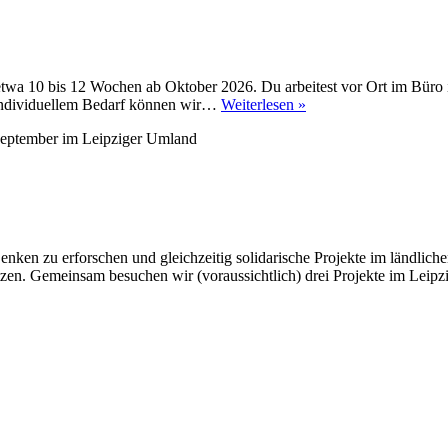
r etwa 10 bis 12 Wochen ab Oktober 2026. Du arbeitest vor Ort im Bür
Ausschreibung:
h individuellem Bedarf können wir…
Weiterlesen »
Praktikum
bei
BuWa
ken zu erforschen und gleichzeitig solidarische Projekte im ländliche
en. Gemeinsam besuchen wir (voraussichtlich) drei Projekte im Leipz