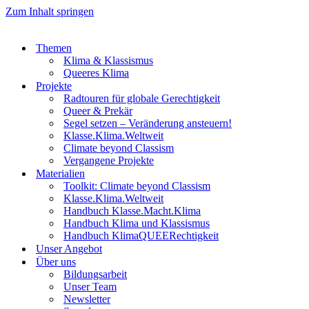
Zum Inhalt springen
Themen
Klima & Klassismus
Queeres Klima
Projekte
Radtouren für globale Gerechtigkeit
Queer & Prekär
Segel setzen – Veränderung ansteuern!
Klasse.Klima.Weltweit
Climate beyond Classism
Vergangene Projekte
Materialien
Toolkit: Climate beyond Classism
Klasse.Klima.Weltweit
Handbuch Klasse.Macht.Klima
Handbuch Klima und Klassismus
Handbuch KlimaQUEERechtigkeit
Unser Angebot
Über uns
Bildungsarbeit
Unser Team
Newsletter