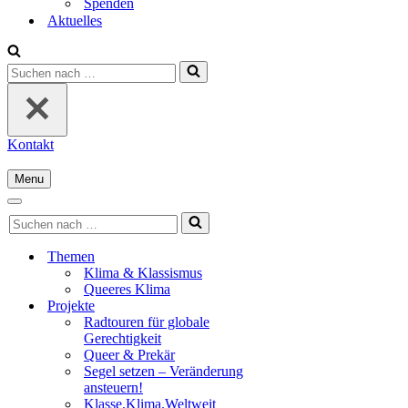
Spenden
Aktuelles
Suchen
nach …
Kontakt
Menu
Navigationsmenü
Navigationsmenü
Suchen
nach …
Themen
Klima & Klassismus
Queeres Klima
Projekte
Radtouren für globale
Gerechtigkeit
Queer & Prekär
Segel setzen – Veränderung
ansteuern!
Klasse.Klima.Weltweit