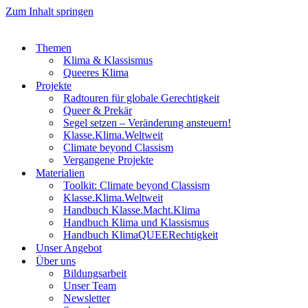
Zum Inhalt springen
Themen
Klima & Klassismus
Queeres Klima
Projekte
Radtouren für globale Gerechtigkeit
Queer & Prekär
Segel setzen – Veränderung ansteuern!
Klasse.Klima.Weltweit
Climate beyond Classism
Vergangene Projekte
Materialien
Toolkit: Climate beyond Classism
Klasse.Klima.Weltweit
Handbuch Klasse.Macht.Klima
Handbuch Klima und Klassismus
Handbuch KlimaQUEERechtigkeit
Unser Angebot
Über uns
Bildungsarbeit
Unser Team
Newsletter