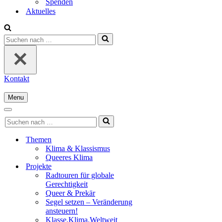
Spenden
Aktuelles
Suchen
nach …
Kontakt
Menu
Navigationsmenü
Navigationsmenü
Suchen
nach …
Themen
Klima & Klassismus
Queeres Klima
Projekte
Radtouren für globale
Gerechtigkeit
Queer & Prekär
Segel setzen – Veränderung
ansteuern!
Klasse.Klima.Weltweit