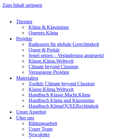
Zum Inhalt springen
Themen
Klima & Klassismus
Queeres Klima
Projekte
Radtouren für globale Gerechtigkeit
Queer & Prekär
Segel setzen – Veränderung ansteuern!
Klasse.Klima.Weltweit
Climate beyond Classism
Vergangene Projekte
Materialien
Toolkit: Climate beyond Classism
Klasse.Klima.Weltweit
Handbuch Klasse.Macht.Klima
Handbuch Klima und Klassismus
Handbuch KlimaQUEERechtigkeit
Unser Angebot
Über uns
Bildungsarbeit
Unser Team
Newsletter