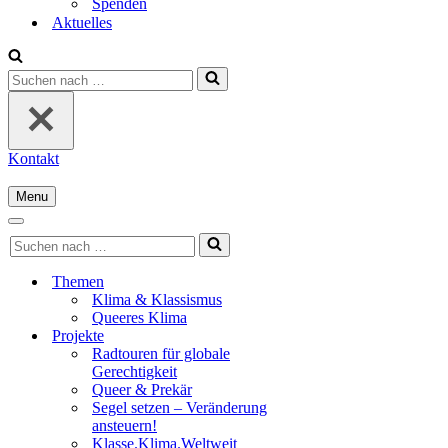
Spenden
Aktuelles
Suchen
nach …
Kontakt
Menu
Navigationsmenü
Navigationsmenü
Suchen
nach …
Themen
Klima & Klassismus
Queeres Klima
Projekte
Radtouren für globale
Gerechtigkeit
Queer & Prekär
Segel setzen – Veränderung
ansteuern!
Klasse.Klima.Weltweit