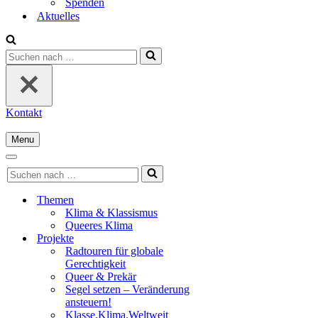
Spenden
Aktuelles
Suchen
nach …
Kontakt
Menu
Navigationsmenü
Navigationsmenü
Suchen
nach …
Themen
Klima & Klassismus
Queeres Klima
Projekte
Radtouren für globale
Gerechtigkeit
Queer & Prekär
Segel setzen – Veränderung
ansteuern!
Klasse.Klima.Weltweit