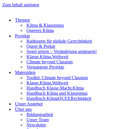
Zum Inhalt springen
Themen
Klima & Klassismus
Queeres Klima
Projekte
Radtouren für globale Gerechtigkeit
Queer & Prekär
Segel setzen – Veränderung ansteuern!
Klasse.Klima.Weltweit
Climate beyond Classism
Vergangene Projekte
Materialien
Toolkit: Climate beyond Classism
Klasse.Klima.Weltweit
Handbuch Klasse.Macht.Klima
Handbuch Klima und Klassismus
Handbuch KlimaQUEERechtigkeit
Unser Angebot
Über uns
Bildungsarbeit
Unser Team
Newsletter