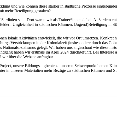
cklung und wie können diese stärker in städtische Prozesse eingebund
it mehr Beteiligung gestalten?
auf Sardinien statt. Dort waren wir als Trainer*innen dabei. Außerde
ldern Ungleichheit in städtischen Räumen, (Jugend)Beteiligung in Stä
tionen lokale Aktivitäten entwickelt, die wir vor Ort umsetzen. Konkret
oburgs Verstrickungen in der Kolonialzeit (insbesondere durch das C
s Nationalsozialismus gelegt. Wir haben uns angeschaut wie diese histor
rundgang haben wir erstmals im April 2024 durchgeführt. Bei Interesse
 wir über die Website anfragbar.
 Project, unsere Bildungsangbeote zu unseren Schwerpunktthemen Klima
er in unseren Materialien mehr Bezüge zu städtischen Räumen und Str