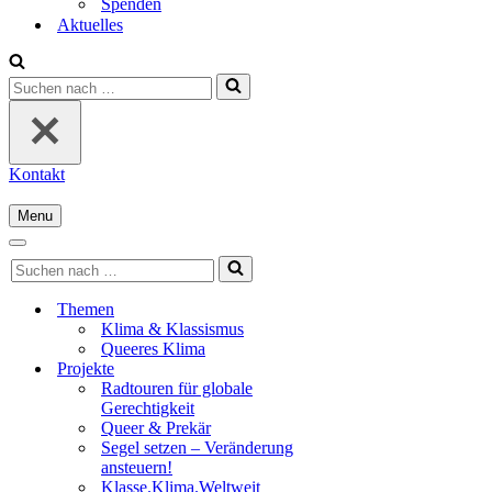
Spenden
Aktuelles
Suchen
nach …
Kontakt
Menu
Navigationsmenü
Navigationsmenü
Suchen
nach …
Themen
Klima & Klassismus
Queeres Klima
Projekte
Radtouren für globale
Gerechtigkeit
Queer & Prekär
Segel setzen – Veränderung
ansteuern!
Klasse.Klima.Weltweit