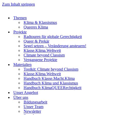
Zum Inhalt springen
Themen
Klima & Klassismus
Queeres Klima
Projekte
Radtouren für globale Gerechtigkeit
Queer & Prekär
Segel setzen – Veränderung ansteuern!
Klasse.Klima.Weltweit
Climate beyond Classism
Vergangene Projekte
Materialien
Toolkit: Climate beyond Classism
Klasse.Klima.Weltweit
Handbuch Klasse.Macht.Klima
Handbuch Klima und Klassismus
Handbuch KlimaQUEERechtigkeit
Unser Angebot
Über uns
Bildungsarbeit
Unser Team
Newsletter