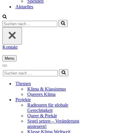
Spenden
Aktuelles
Suchen
nach …
Kontakt
Menu
Navigationsmenü
Navigationsmenü
Suchen
nach …
Themen
Klima & Klassismus
Queeres Klima
Projekte
Radtouren für globale
Gerechtigkeit
Queer & Prekär
Segel setzen – Veränderung
ansteuern!
Klasse.Klima.Weltweit